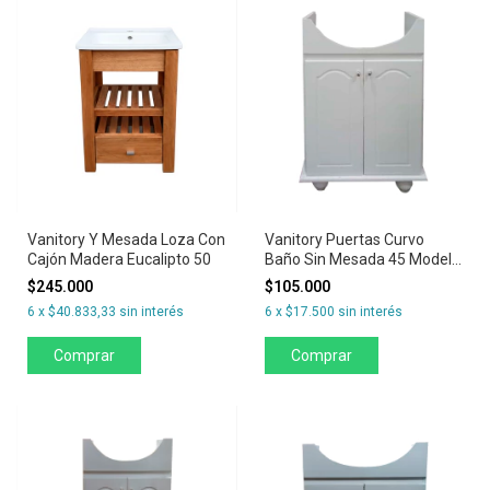
Vanitory Y Mesada Loza Con
Vanitory Puertas Curvo
Cajón Madera Eucalipto 50
Baño Sin Mesada 45 Modelo
Avignon
$245.000
$105.000
6
x
$40.833,33
sin interés
6
x
$17.500
sin interés
Comprar