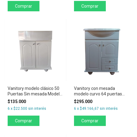
Comprar
Comprar
Vanitory modelo clásico 50
Vanitory con mesada
Puertas Sin mesada Modelo
modelo curvo 64 puertas
Clasico
con cajones
$135.000
$295.000
6
x
$22.500
sin interés
6
x
$49.166,67
sin interés
Comprar