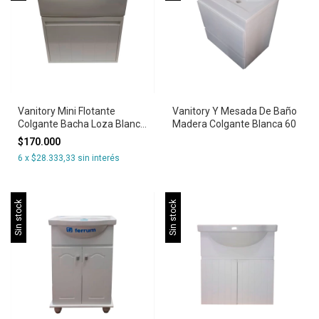
Vanitory Mini Flotante
Vanitory Y Mesada De Baño
Colgante Bacha Loza Blanca
Madera Colgante Blanca 60
Toilette
$170.000
6
x
$28.333,33
sin interés
Sin stock
Sin stock