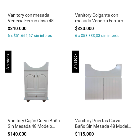
Vanitory con mesada
Vanitory Colgante con
Venecia Ferrum losa 48
mesada Venecia Ferrum
puertas
losa 48 puertas
$310.000
$320.000
6
x
$51.666,67
sin interés
6
x
$53.333,33
sin interés
Sin stock
Sin stock
Vanitory Cajón Curvo Baño
Vanitory Puertas Curvo
Sin Mesada 48 Modelo
Baño Sin Mesada 48 Modelo
Venecia
Venecia colgante Blanco
$140.000
$115.000