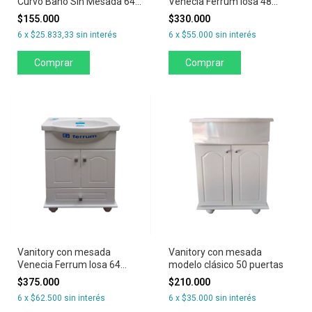
Curvo Baño Sin Mesada 64
Venecia Ferrum losa 48
Modelo Venecia
puertas y dos cajones
$155.000
$330.000
6
x
$25.833,33
sin interés
6
x
$55.000
sin interés
Comprar
Vanitory con mesada
Vanitory con mesada
Venecia Ferrum losa 64
modelo clásico 50 puertas
puertas y cajon
$375.000
$210.000
6
x
$62.500
sin interés
6
x
$35.000
sin interés