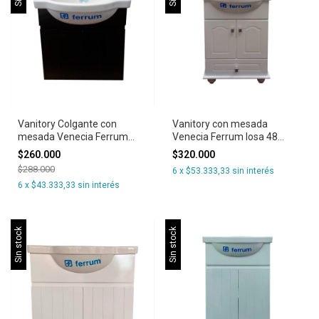
Vanitory Colgante con
Vanitory con mesada
mesada Venecia Ferrum
Venecia Ferrum losa 48
losa 48 puertas negro
puertas y cajon
$260.000
$320.000
$288.000
6
x
$53.333,33
sin interés
6
x
$43.333,33
sin interés
Sin stock
Sin stock