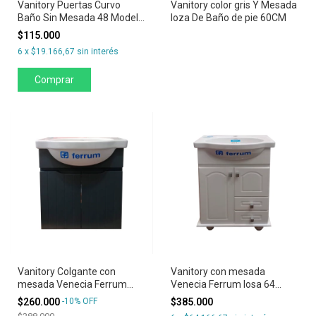
Vanitory Puertas Curvo
Vanitory color gris Y Mesada
Baño Sin Mesada 48 Modelo
loza De Baño de pie 60CM
Venecia Colgante Negro
$115.000
6
x
$19.166,67
sin interés
Vanitory Colgante con
Vanitory con mesada
mesada Venecia Ferrum
Venecia Ferrum losa 64
losa 48 puertas Gris oscuro
puertas y dos cajones
$260.000
-
10
%
OFF
$385.000