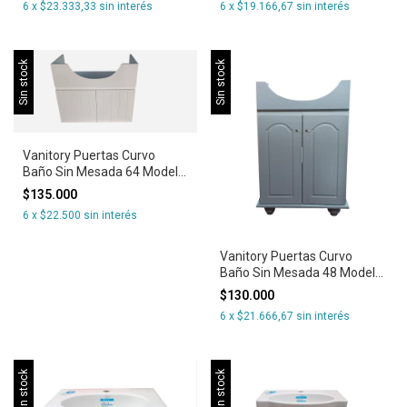
6
x
$23.333,33
sin interés
6
x
$19.166,67
sin interés
Sin stock
Sin stock
Vanitory Puertas Curvo
Baño Sin Mesada 64 Modelo
Venecia colgante Blanco
$135.000
6
x
$22.500
sin interés
Vanitory Puertas Curvo
Baño Sin Mesada 48 Modelo
Venecia
$130.000
6
x
$21.666,67
sin interés
Sin stock
Sin stock