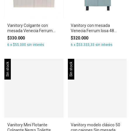
Vanitory Colgante con
Vanitory con mesada
mesada Venecia Ferrum
Venecia Ferrum losa 48
losa 64 puertas
puertas varillado
$330.000
$320.000
6
x
$55.000
sin interés
6
x
$53.333,33
sin interés
Sin stock
Sin stock
Vanitory Mini Flotante
Vanitory modelo clásico 50
Colgante Negro Toilette
con cajones Sin mesada