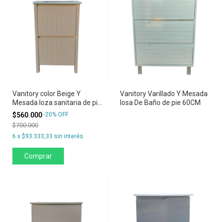
Vanitory color Beige Y
Vanitory Varillado Y Mesada
Mesada loza sanitaria de pie
losa De Baño de pie 60CM
50CM
$560.000
-
20
%
OFF
$700.000
6
x
$93.333,33
sin interés
Comprar