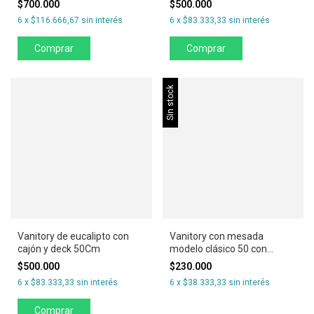
$700.000
$500.000
6
x
$116.666,67
sin interés
6
x
$83.333,33
sin interés
Comprar
Comprar
Sin stock
Vanitory de eucalipto con
Vanitory con mesada
cajón y deck 50Cm
modelo clásico 50 con
cajones
$500.000
$230.000
6
x
$83.333,33
sin interés
6
x
$38.333,33
sin interés
Comprar