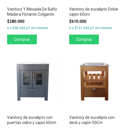
Vanitory Y Mesada De Baño
Vanitory de eucalipto Doble
Madera Flotante Colgante
cajón 60cm
Blanco 60
$280.000
$610.000
6
x
$46.666,67
sin interés
6
x
$101.666,67
sin interés
Comprar
Vanitory de eucalipto con
Vanitory de eucalipto con
puertas vidrio y cajon 60cm
deck y cajón 50Cm