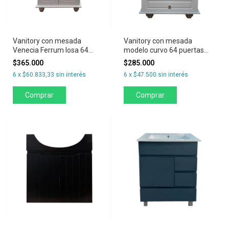
Vanitory con mesada
Vanitory con mesada
Venecia Ferrum losa 64
modelo curvo 64 puertas
puertas
con cajón
$365.000
$285.000
6
x
$60.833,33
sin interés
6
x
$47.500
sin interés
Comprar
Comprar