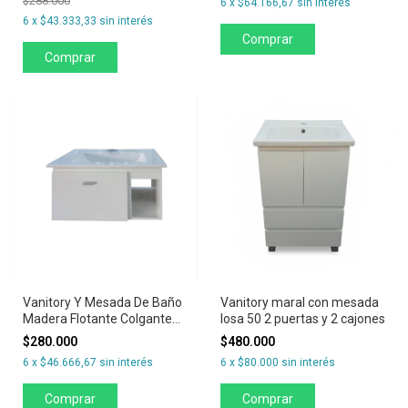
$288.000
6
x
$64.166,67
sin interés
6
x
$43.333,33
sin interés
Comprar
Comprar
Vanitory Y Mesada De Baño
Vanitory maral con mesada
Madera Flotante Colgante
losa 50 2 puertas y 2 cajones
Blanco 60
$280.000
$480.000
6
x
$46.666,67
sin interés
6
x
$80.000
sin interés
Comprar
Comprar