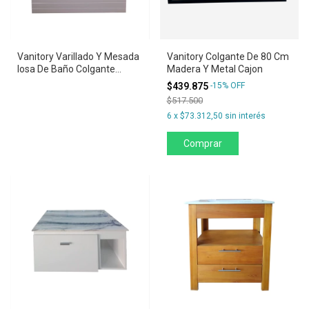
Vanitory Varillado Y Mesada
Vanitory Colgante De 80 Cm
losa De Baño Colgante
Madera Y Metal Cajon
Blanca 60
$439.875
-
15
%
OFF
$517.500
6
x
$73.312,50
sin interés