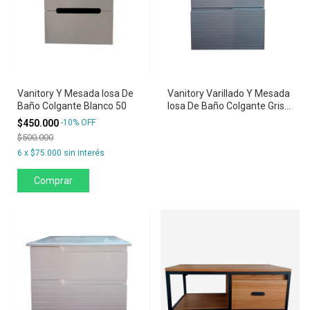
Vanitory Y Mesada losa De
Vanitory Varillado Y Mesada
Baño Colgante Blanco 50
losa De Baño Colgante Gris
60
$450.000
-
10
%
OFF
$500.000
6
x
$75.000
sin interés
Comprar