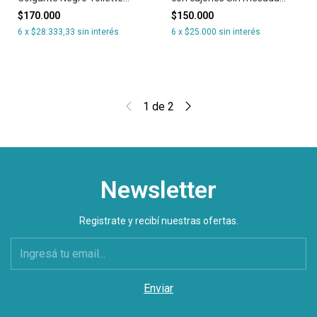
Bacha Loza Piazza
Modelo Clasico
$170.000
$150.000
6
x
$28.333,33
sin interés
6
x
$25.000
sin interés
1
de
2
Newsletter
Registrate y recibí nuestras ofertas.