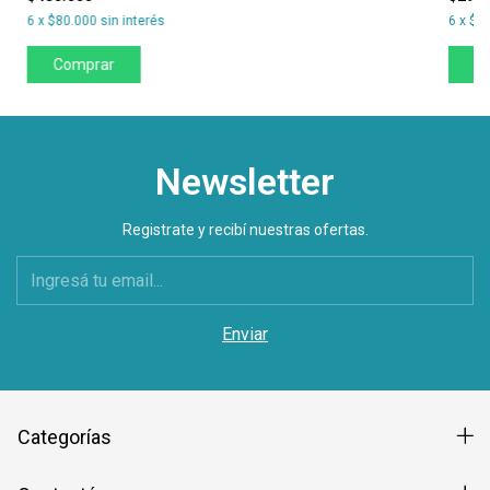
6
x
$80.000
sin interés
6
x
$49
Comprar
C
Newsletter
Registrate y recibí nuestras ofertas.
Categorías