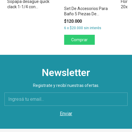
Sopapa desagüe quick
Flor 
clack 1-1/4 con
20x20
Set De Accesorios Para
desborde
Baño 5 Piezas De
Bronce
$120.000
6
x
$20.000
sin interés
Newsletter
Registrate y recibí nuestras ofertas.