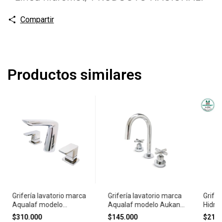
Compartir
Productos similares
Grifería lavatorio marca
Grifería lavatorio marca
Grife
Aqualaf modelo
Aqualaf modelo Aukan
Hidro
Vernazza
cruz
$310.000
$145.000
$210