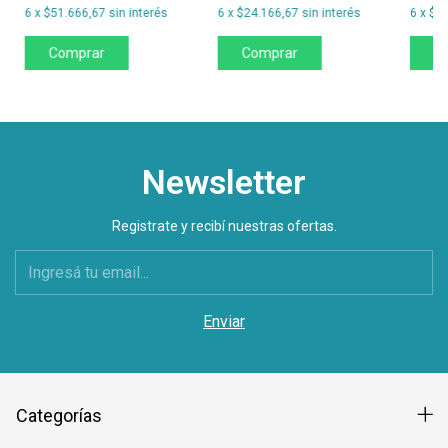
6
x
$51.666,67
sin interés
6
x
$24.166,67
sin interés
6
x
$3
Newsletter
Registrate y recibí nuestras ofertas.
Categorías