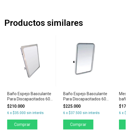
Productos similares
Baño Espejo Basculante
Baño Espejo Basculante
Mesad
Para Discapacitados 60
Para Discapacitados 60
baño 
X 80
X 80 Espacio
sin M
$210.000
$225.000
$170
6
x
$35.000
sin interés
6
x
$37.500
sin interés
6
x
$28