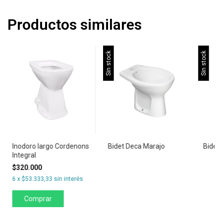
Productos similares
Sin stock
Sin stock
Inodoro largo Cordenons
Bidet Deca Marajo
Bidet
Integral
$320.000
6
x
$53.333,33
sin interés