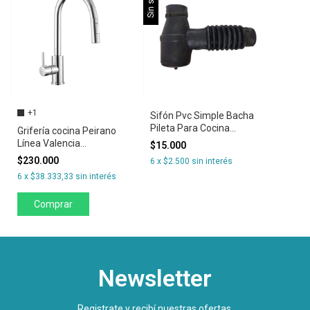
Sin stock
+1
Sifón Pvc Simple Bacha
Pileta Para Cocina
Grifería cocina Peirano
Abrazaderas
Línea Valencia
$15.000
Monocomando
$230.000
6
x
$2.500
sin interés
6
x
$38.333,33
sin interés
Comprar
Newsletter
Registrate y recibí nuestras ofertas.